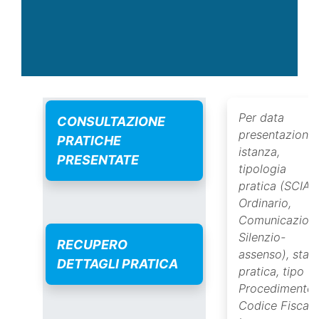
Per data
CONSULTAZIONE
presentazione
PRATICHE
istanza,
PRESENTATE
tipologia
pratica (SCIA,
Ordinario,
Comunicazione
Silenzio-
RECUPERO
assenso), stat
DETTAGLI PRATICA
pratica, tipo
Procedimento,
Codice Fiscale