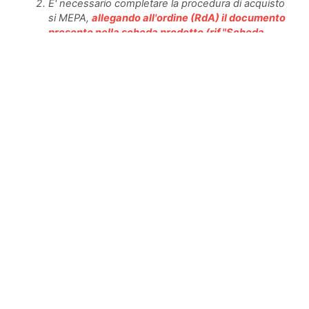
E' necessario completare la procedura di acquisto
si MEPA,
allegando all'ordine (RdA) il documento
presente nella scheda prodotto (rif."Scheda
Tecnica e Condizioni Economiche.pdf") firmato
digitalmente.
Approfondisci la
proposta