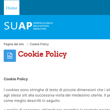
Vai al contenuto principale
Home
Pagine del sito
Cookie Policy
Cookie Policy
Cookie Policy
I cookies sono stringhe di testo di piccole dimensioni che i s
agli stessi siti alla successiva visita del medesimo utente. Il 
come meglio descritti in seguito:
• cookie di sessione: utilizzati per garantire la normale navigaz