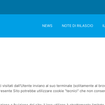
NEWS
NOTE DI RILASCIO
I
iti visitati dall'Utente inviano al suo terminale (solitamente al
presente Sito potrebbe utilizzare cookie "tecnici" che non consent
ione e fruizione del sito; il loro utilizzo è strettamente limitato 