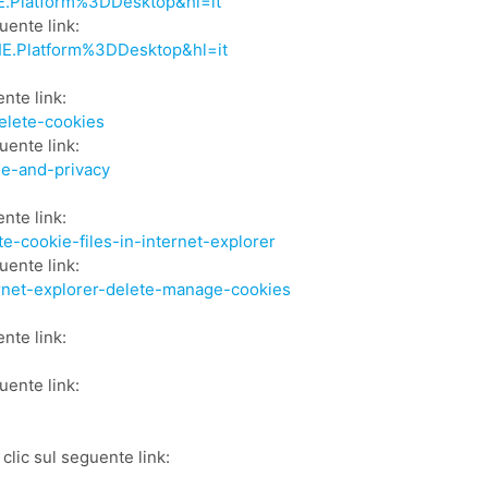
E.Platform%3DDesktop&hl=it
uente link:
IE.Platform%3DDesktop&hl=it
ente link:
elete-cookies
uente link:
ge-and-privacy
ente link:
te-cookie-files-in-internet-explorer
uente link:
ernet-explorer-delete-manage-cookies
ente link:
uente link:
 clic sul seguente link: