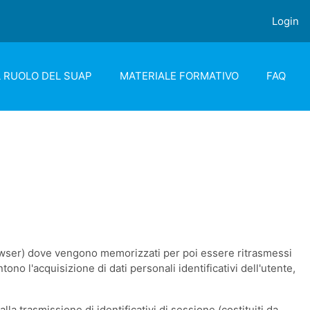
Login
L RUOLO DEL SUAP
MATERIALE FORMATIVO
FAQ
 browser) dove vengono memorizzati per poi essere ritrasmessi
ono l'acquisizione di dati personali identificativi dell'utente,
alla trasmissione di identificativi di sessione (costituiti da